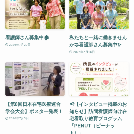
看護師さん募集中🏠
私たちと一緒に働きません
か🤝看護師さん募集中✨
2026年7月20日
2026年7月16日
【第8回日本在宅医療連合
📢【インタビュー掲載のお
学会大会】ポスター発表！
知らせ】訪問看護師向け在
宅看取り教育プログラム
2026年7月5日
「PENUT（ピーナッ
ト）」