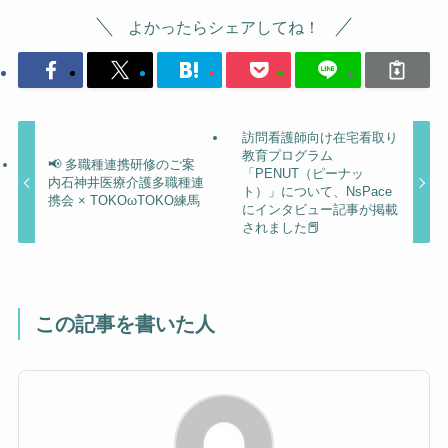
よかったらシェアしてね！
訪問看護師向け在宅看取り
教育プログラム
📢 多職種連携研修のご案
「PENUT（ピーナッ
内石神井医療介護多職種連
ト）」について、NsPace
携会 × TOKOωTOKO練馬
にインタビュー記事が掲載
されました📕
この記事を書いた人