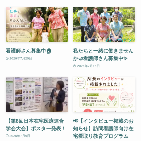
看護師さん募集中🏠
私たちと一緒に働きません
か🤝看護師さん募集中✨
2026年7月20日
2026年7月16日
【第8回日本在宅医療連合
📢【インタビュー掲載のお
学会大会】ポスター発表！
知らせ】訪問看護師向け在
宅看取り教育プログラム
2026年7月5日