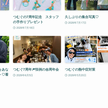
つむぐの7周年記念 スタッフ
久しぶりの集合写真♡
の手作りプレゼント
2026年7月17日
2026年7月18日
をあな
つむぐ7周年🎆恒例の㊗️周年会
つむぐの熱中症対策
ト♡看
2026年6月5日
2026年5月20日