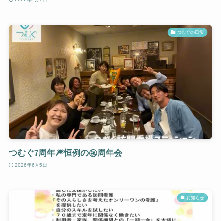
つむぐの日常
つむぐ7周年🎆恒例の㊗️周年会
2026年6月5日
お知らせ